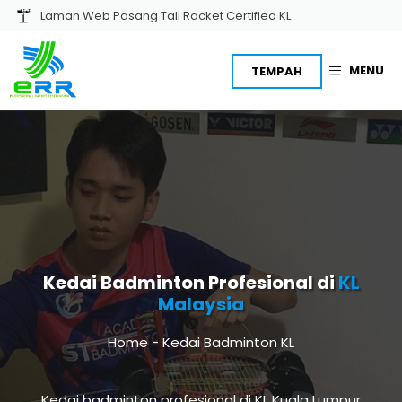
Skip
Laman Web Pasang Tali Racket Certified KL
to
content
MENU
TEMPAH
Kedai Badminton Profesional di
KL
Malaysia
Home
-
Kedai Badminton KL
Kedai badminton profesional di KL Kuala Lumpur