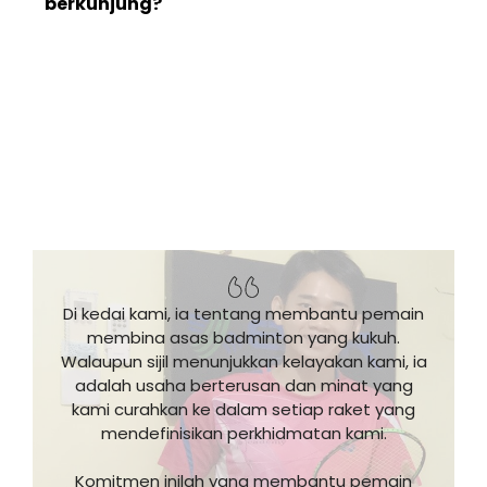
berkunjung?
Di kedai kami, ia tentang membantu pemain
membina asas badminton yang kukuh.
Walaupun sijil menunjukkan kelayakan kami, ia
adalah usaha berterusan dan minat yang
kami curahkan ke dalam setiap raket yang
mendefinisikan perkhidmatan kami.
Komitmen inilah yang membantu pemain