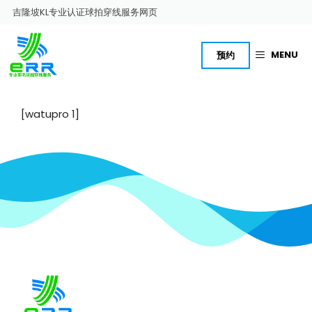
跳
吉隆坡KL专业认证球拍穿线服务网页
至
内
容
MENU
预约
[watupro 1]