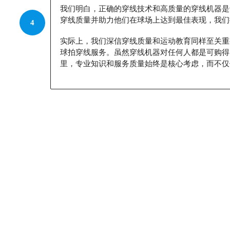
我们明白，正确的穿线技术和高质量的穿线机器是
穿线质量并助力他们在球场上达到最佳表现，我们
4
实际上，我们深信穿线质量和运动教育同样至关重
球拍穿线服务。虽然穿线机器对任何人都是可购得
里，专业知识和服务质量始终是核心考虑，而不仅