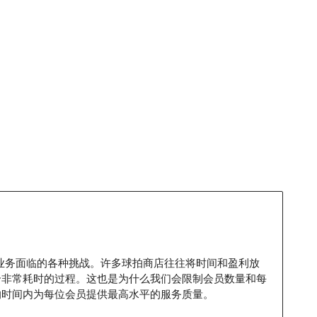
业务面临的各种挑战。许多球拍商店往往将时间和盈利放
个非常耗时的过程。这也是为什么我们会限制会员数量和每
的时间内为每位会员提供最高水平的服务质量。