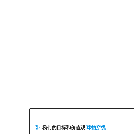
我们的目标和价值观
球拍穿线