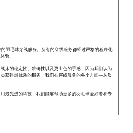
专业的羽毛球穿线服务。所有的穿线服务都经过严格的程序化
线体验。
括线床的稳定性、准确性以及更出色的手感，因为我们认为
会员获得最优质的服务，我们在穿线服务的各个方面—从质
运用最先进的科技，我们能够帮助更多的羽毛球爱好者和专