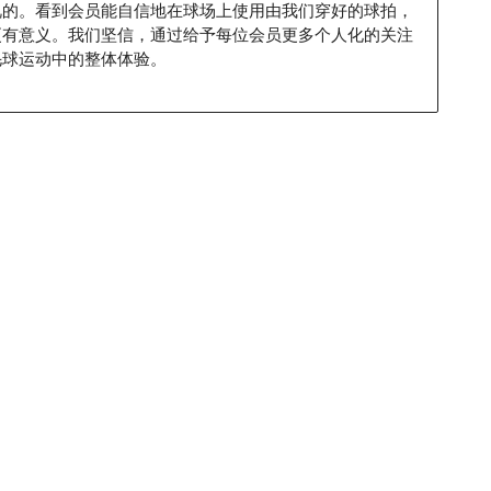
视的。看到会员能自信地在球场上使用由我们穿好的球拍，
更有意义。我们坚信，通过给予每位会员更多个人化的关注
毛球运动中的整体体验。