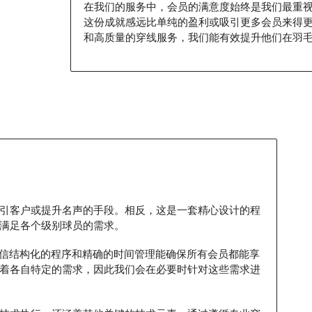
在我们的服务中，会员的满意度始终是我们最重
这份成就感远比单纯的盈利或吸引更多会员来得
和高质量的穿线服务，我们能有效提升他们在羽
引客户或提升名声的手段。相反，这是一套精心设计的程
满足各个级别球员的需求。
深信结构化的程序和精确的时间管理能确保所有会员都能享
着各自特定的需求，因此我们会在必要时针对这些需求进