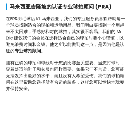
马来西亚吉隆坡的认证专业球拍顾问 (PRA)
在ERR羽毛球店 KL 马来西亚，我们的专业服务员喜欢帮助每一
个球员找到适合的球拍和运动用品。我们明白要找到一个用起
来不太困难，手感好和对的球拍，其实很不容易。我们的 Mr.
Eric 建议我们的会员在选择适合自己的球拍时要小心谨慎，以
避免浪费时间和金钱。他之所以能做到这一点，是因为他是认
证的
专业球拍顾问
。
拥有正确的球拍和球线对于您的比赛至关重要。当您打球时，
穿着舒适的鞋子和衣服也同样重要。如果它们不合适，您可能
无法发挥出最好的水平，而且没有人希望受伤。我们的球拍顾
问在这里帮助您选择所有合适的装备，这样您可以愉快地玩耍
并保持安全。