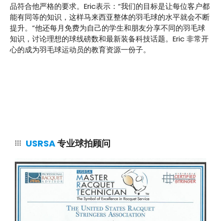
品符合他严格的要求。Eric表示：“我们的目标是让每位客户都
能有同等的知识，这样马来西亚整体的羽毛球的水平就会不断
提升。”他还每月免费为自己的学生和朋友分享不同的羽毛球
知识，讨论理想的球线磅数和最新装备科技话题。Eric 非常开
心的成为羽毛球运动员的教育资源一份子。
USRSA
专业球拍顾问