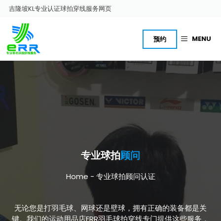
跳
吉隆坡KL专业认证球拍穿线服务网页
至
内
容
MENU
预约
专业球拍
顾问
Home
-
专业球拍顾问认证
无论您是打羽毛球、网球还是壁球，拥有正确的装备都是关
键。我们的运动用品店ERR羽毛球拍穿线专门提供这些服务，