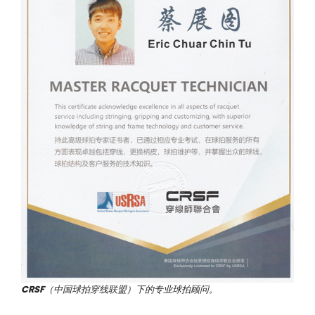
CRSF
（中国球拍穿线联盟）下的专业球拍顾问。