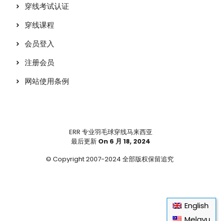
穿线考试认证
穿线课程
会员登入
注册会员
网站使用条例
ERR 专业羽毛球穿线马来西亚
最后更新
On 6 月 18, 2024
© Copyright 2007-2024 全部版权保留追究
English
Melayu