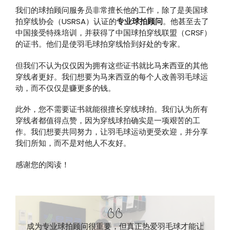
我们的球拍顾问服务员非常擅长他的工作，除了是美国球
拍穿线协会（USRSA）认证的
专业球拍顾问
。他甚至去了
中国接受特殊培训，并获得了中国球拍穿线联盟（CRSF）
的证书。他们是使羽毛球拍穿线恰到好处的专家。
但我们不认为仅仅因为拥有这些证书就比马来西亚的其他
穿线者更好。我们想要为马来西亚的每个人改善羽毛球运
动，而不仅仅是赚更多的钱。
此外，您不需要证书就能很擅长穿线球拍。我们认为所有
穿线者都值得点赞，因为穿线球拍确实是一项艰苦的工
作。我们想要共同努力，让羽毛球运动更受欢迎，并分享
我们所知，而不是对他人不友好。
感谢您的阅读！
成为专业球拍顾问很重要，但真正热爱羽毛球才能让