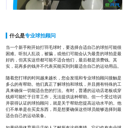
什么是
专业球拍顾问
当一个新手刚开始打羽毛球时，要选择合适自己的球拍可能很
困难。听别人乱说，被骗，或他们可能会认为最贵的球拍是最
好的，但其实这些都可能不适合他们，最后都是浪费钱。其
实，花再多的钱并不代表买能买到到最适合自己的运动用品。
随着您打球的时间越来越长，您会发现和专业球拍顾问接触是
多么的有帮助。他们真正了解球拍和球线，并且拥有特殊的工
具来确保一切能适合您的打法。有时，普通的运动店老板或穿
线师可能忙于日常工作，无法提供这种帮助。但一个受过培训
并获得认证的球拍顾问，就是关于帮助您提高运动水平的。他
们不单单是在买卖东西，而是想要确保这些球员能够选择到最
适合自己的运动装备。
如果经营体育用品店的人了解所有这些事情，它们也有专业球