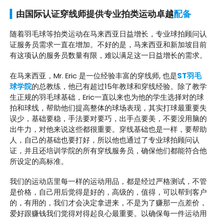
由国际认证穿线师提供专业拍类运动卓越
配备
随着羽毛球等拍类运动在马来西亚日益增长，专业球拍顾问认
证服务员需求一直在增加。不好的是，马来西亚和新加坡目前
有这项认的服务员数量有限，难以满足这一日益增长的需求。
在马来西亚，Mr. Eric 是一位经验丰富的穿线师, 也是
ST羽毛
球学院
的总教练，他已有超过15年教球和穿线经验。除了教学
生正规的羽毛球基础，Eric一直以来也为他的学生选择对的球
拍和球线，帮助他们提高整体的球场表现，其实打球最重要失
误少，基础要稳，手法要对要巧，出手点要美，不要没用脑的
出牛力，对他来说这些都很重要。穿线基础也是一样，要帮助
人，自己的基础也要打好，所以他也通过了专业球拍顾问认
证，并且还培训学院的所有穿线服务员，确保他们都能符合他
所设定的高标准。
我们的运动店里每一样的运动用品，都是经过严格测试，不管
是价格，自己用后觉得是好的，高级的，值得，可以帮到客户
的，有用的，我们才会决定拿进来，不是为了赚那一点差价，
爱好跟赚钱我们觉得对得起良心最重要。以确保每一件运动用