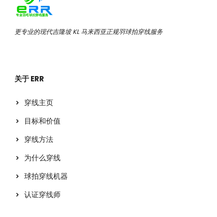
更专业的现代吉隆坡 KL 马来西亚正规羽球拍穿线服务
关于 ERR
穿线主页
目标和价值
穿线方法
为什么穿线
球拍穿线机器
认证穿线师