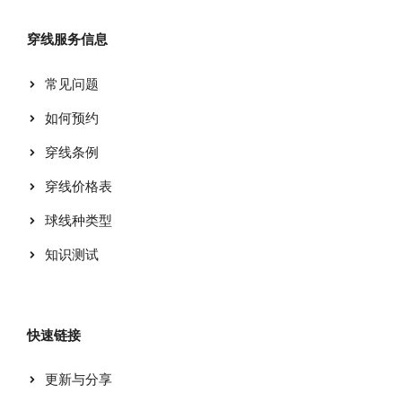
穿线服务信息
常见问题
如何预约
穿线条例
穿线价格表
球线种类型
知识测试
快速链接
更新与分享