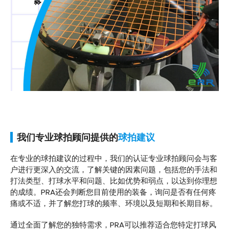
我们专业球拍顾问提供的
球拍建议
在专业的球拍建议的过程中，我们的认证专业球拍顾问会与客
户进行更深入的交流，了解关键的因素问题，包括您的手法和
打法类型、打球水平和问题、比如优势和弱点，以达到你理想
的成绩。PRA还会判断您目前使用的装备，询问是否有任何疼
痛或不适，并了解您打球的频率、环境以及短期和长期目标。
通过全面了解您的独特需求，PRA可以推荐适合您特定打球风