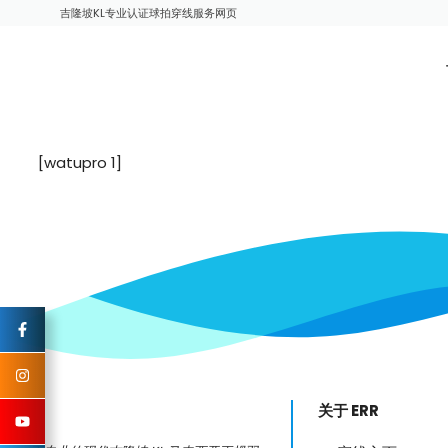
跳
吉隆坡KL专业认证球拍穿线服务网页
至
内
容
[watupro 1]
关于 ERR