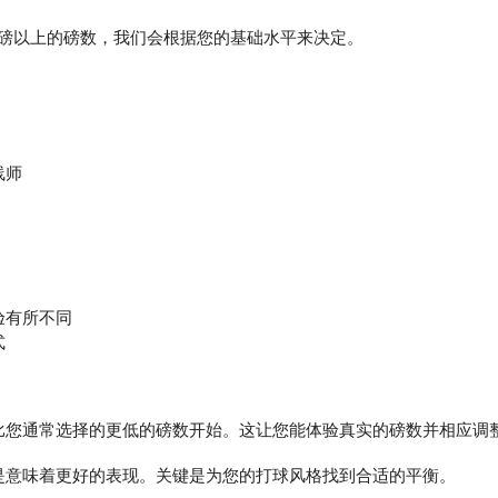
于27磅以上的磅数，我们会根据您的基础水平来决定。
线师
验有所不同
式
比您通常选择的更低的磅数开始。这让您能体验真实的磅数并相应调
是意味着更好的表现。关键是为您的打球风格找到合适的平衡。