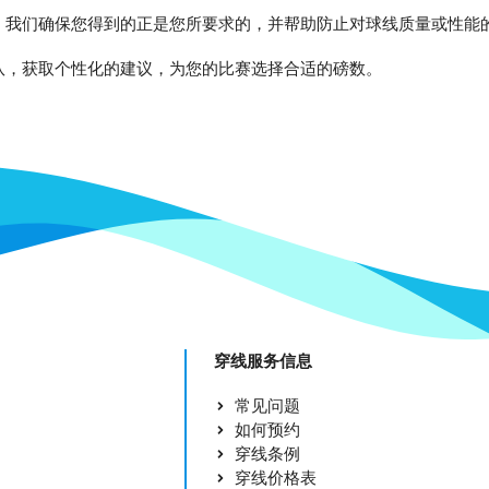
，我们确保您得到的正是您所要求的，并帮助防止对球线质量或性能
队，获取个性化的建议，为您的比赛选择合适的磅数。
穿线服务信息
常见问题
如何预约
穿线条例
穿线价格表