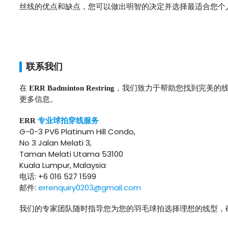
丝线的优点和缺点，您可以做出明智的决定并选择最适合您个
联系我们
在
，我们致力于帮助您找到完美的
ERR Badminton Restring
更多信息。
ERR
专业球拍穿线服务
G-0-3 PV6 Platinum Hill Condo,
No 3 Jalan Melati 3,
Taman Melati Utama 53100
Kuala Lumpur, Malaysia
电话: +6 016 527 1599
邮件:
errenquiry0203@gmail.com
我们的专家团队随时指导您为您的羽毛球拍选择理想的线型，