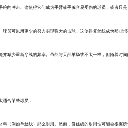
手腕的冲击。这使得它们成为手臂或手腕容易受伤的球员，或者只是
。球员可以用更少的努力实现强大的击球，这使得复丝线成为那些想
能并减少重新穿线的频率。虽然与天然羊肠线不太一样，但随着时间
太适合某些球员：
材料（例如单丝线）那么耐用。然而，复丝线的耐用性可能会根据所