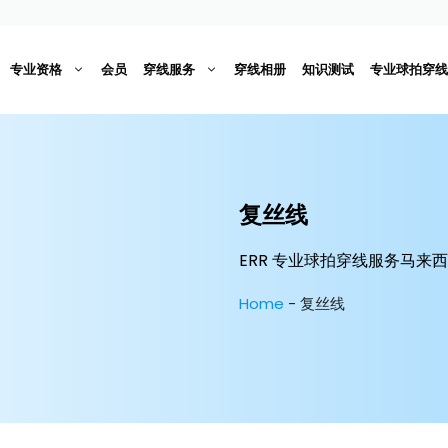
专业资格
会员
穿线服务
穿线相册
知识测试
专业球拍穿线
复丝线
ERR 专业球拍穿线服务马来西
Home
-
复丝线