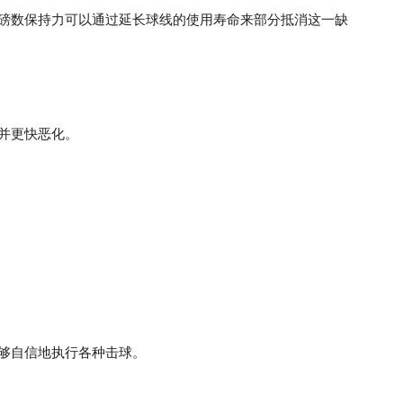
磅数保持力可以通过延长球线的使用寿命来部分抵消这一缺
并更快恶化。
够自信地执行各种击球。