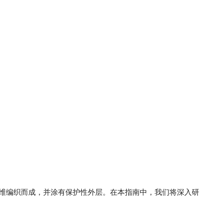
。
维编织而成，并涂有保护性外层。在本指南中，我们将深入研