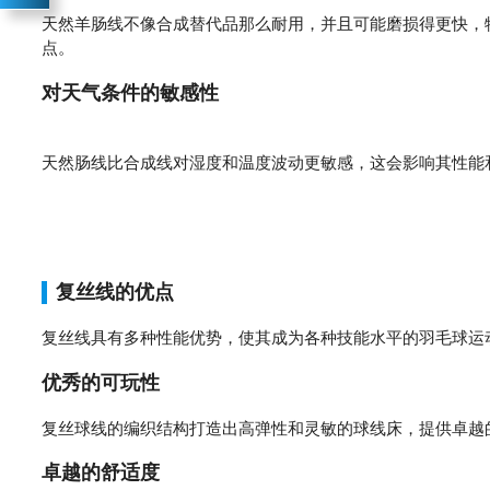
天然羊肠线不像合成替代品那么耐用，并且可能磨损得更快，
点。
对天气条件的敏感性
天然肠线比合成线对湿度和温度波动更敏感，这会影响其性能
复丝线的优点
复丝线具有多种性能优势，使其成为各种技能水平的羽毛球运
优秀的可玩性
复丝球线的编织结构打造出高弹性和灵敏的球线床，提供卓越
卓越的舒适度