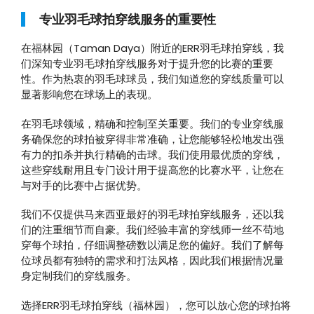
专业羽毛球拍穿线服务的重要性
在福林园（Taman Daya）附近的ERR羽毛球拍穿线，我
们深知专业羽毛球拍穿线服务对于提升您的比赛的重要
性。作为热衷的羽毛球球员，我们知道您的穿线质量可以
显著影响您在球场上的表现。
在羽毛球领域，精确和控制至关重要。我们的专业穿线服
务确保您的球拍被穿得非常准确，让您能够轻松地发出强
有力的扣杀并执行精确的击球。我们使用最优质的穿线，
这些穿线耐用且专门设计用于提高您的比赛水平，让您在
与对手的比赛中占据优势。
我们不仅提供马来西亚最好的羽毛球拍穿线服务，还以我
们的注重细节而自豪。我们经验丰富的穿线师一丝不苟地
穿每个球拍，仔细调整磅数以满足您的偏好。我们了解每
位球员都有独特的需求和打法风格，因此我们根据情况量
身定制我们的穿线服务。
选择ERR羽毛球拍穿线（福林园），您可以放心您的球拍将