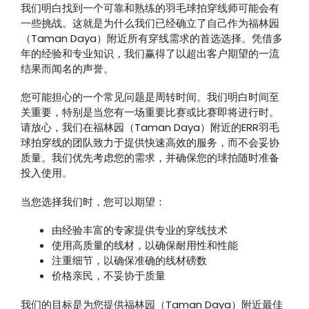
我们明白找到一个可靠和熟练的羽毛球拍穿线师可能会有
一些挑战。这就是为什么我们已经确立了自己作为福林园
（Taman Daya）附近所有穿线需求的首选选择。凭借多
年的经验和专业知识，我们赢得了以超出客户期望的一流
结果而闻名的声誉。
您可能担心的一个常见问题是周转时间。我们明白时间至
关重要，特别是当您有一场重要比赛或比赛即将进行时。
请放心，我们在福林园（Taman Daya）附近的ERR羽毛
球拍穿线的团队致力于提供快速高效的服务，而不会妥协
质量。我们优先考虑您的需求，并确保您的球拍随时准备
投入使用。
当您选择我们时，您可以期望：
由经验丰富的专家提供专业的穿线技术
使用高质量的线材，以确保耐用性和性能
注重细节，以确保准确的线材磅数
价格亲民，不妥协于质量
我们的目标是为您提供福林园（Taman Daya）附近最佳