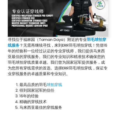
寻找位于福林园（Taman Daya）附近的专业
羽毛球拍穿
线服务
？无需再继续寻找，来到ERR羽毛球拍穿线！凭借16
年的经验和一位经过认证的专业穿线师，我们提供马来西
亚最佳的穿线服务。我们的专业知识和精准技术确保您的
羽毛球拍穿线质量卓越。我们曾为国家冠军提供服务，成
为您所有穿线需求的首选。选择ERR羽毛球拍穿线，保证专
业穿线服务的卓越质量和专业知识。
最高品质的羽毛
球拍穿线
得到国家冠军的信任
16年的经验
精确的穿线技术
马来西亚最佳的穿线服务