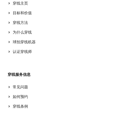
穿线主页
目标和价值
穿线方法
为什么穿线
球拍穿线机器
认证穿线师
穿线服务信息
常见问题
如何预约
穿线条例