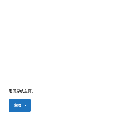
返回穿线主页。
主页