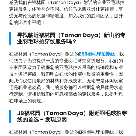
感受我们在福林园（Taman Daya）附近的专业羽毛球拍
穿线服务，体验与众不同。信任马来西亚最佳穿线师，享
受无与伦比的质量和精准度。加入我们的胜利团队，提升
您的比赛水平吧！
寻找临近福林园（Taman Daya）新山的专
业羽毛球拍穿线服务吗？
在福林园（Taman Daya）附近的
ERR羽毛球拍穿线
，我
们致力于为您提供一流的专业羽毛球拍穿线服务。我们的
专家团队致力于确保您的羽毛球拍以最高的精确度和专业
技术进行穿线。我们明白在您的比赛中质量的重要性，因
此我们仅使用最好的材料和穿线技术。无论您是休闲玩家
还是职业运动员，我们的服务都可以根据您的具体需求进
行定制。请相信我们的可靠和高效的穿线服务，以提升您
在球场上的表现。
JB福林园（Taman Daya）附近羽毛球拍穿
线的首选 – 发现原因
在福林园（Taman Daya）附近的ERR羽毛球拍穿线，我