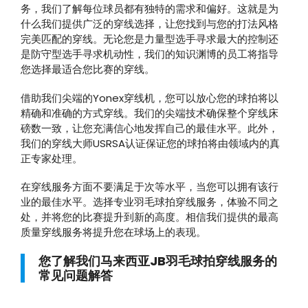
务，我们了解每位球员都有独特的需求和偏好。这就是为
什么我们提供广泛的穿线选择，让您找到与您的打法风格
完美匹配的穿线。无论您是力量型选手寻求最大的控制还
是防守型选手寻求机动性，我们的知识渊博的员工将指导
您选择最适合您比赛的穿线。
借助我们尖端的Yonex穿线机，您可以放心您的球拍将以
精确和准确的方式穿线。我们的尖端技术确保整个穿线床
磅数一致，让您充满信心地发挥自己的最佳水平。此外，
我们的穿线大师USRSA认证保证您的球拍将由领域内的真
正专家处理。
在穿线服务方面不要满足于次等水平，当您可以拥有该行
业的最佳水平。选择专业羽毛球拍穿线服务，体验不同之
处，并将您的比赛提升到新的高度。相信我们提供的最高
质量穿线服务将提升您在球场上的表现。
您了解我们马来西亚JB羽毛球拍穿线服务的
常见问题解答