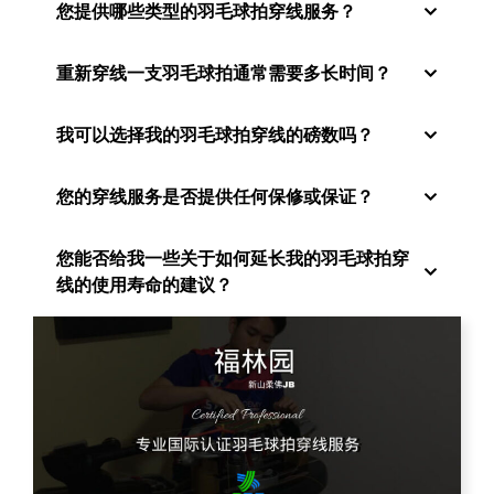
您提供哪些类型的羽毛球拍穿线服务？
重新穿线一支羽毛球拍通常需要多长时间？
我可以选择我的羽毛球拍穿线的磅数吗？
您的穿线服务是否提供任何保修或保证？
您能否给我一些关于如何延长我的羽毛球拍穿
线的使用寿命的建议？