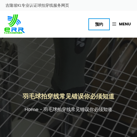
跳
吉隆坡KL专业认证球拍穿线服务网页
至
内
容
MENU
预约
羽毛球拍穿线常见错误你必须知道
Home
-
羽毛球拍穿线常见错误你必须知道