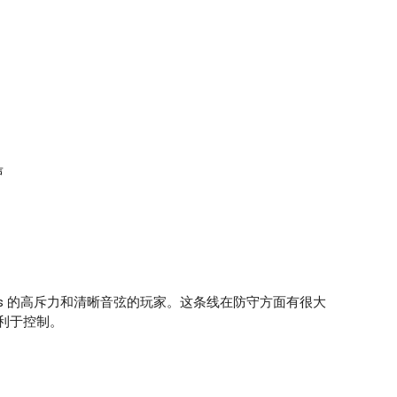
声
5-27lbs 的高斥力和清晰音弦的玩家。这条线在防守方面有很大
利于控制。