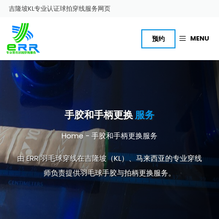
跳
吉隆坡KL专业认证球拍穿线服务网页
至
内
容
MENU
预约
手胶和手柄更换
服务
Home
-
手胶和手柄更换服务
由 ERR 羽毛球穿线在吉隆坡（KL）、马来西亚的专业穿线
师负责提供羽毛球手胶与拍柄更换服务。