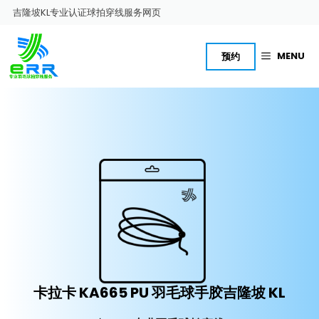
跳
吉隆坡KL专业认证球拍穿线服务网页
至
内
容
MENU
预约
卡拉卡 KA665 PU 羽毛球手胶吉隆坡 KL