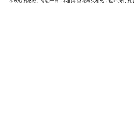
示衷心的感激。有朝一日，我们希望能再次相见，也许我们的