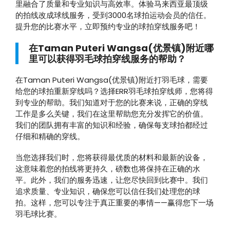
里融合了质量和专业知识与高效率。体验马来西亚最顶级
的拍线改成球线服务，受到3000名球拍运动会员的信任。
提升您的比赛水平，立即预约专业的球拍穿线服务吧！
在Taman Puteri Wangsa(优景镇)附近哪
里可以获得羽毛球拍穿线服务的帮助？
在Taman Puteri Wangsa(优景镇)附近打羽毛球，需要
给您的球拍重新穿线吗？选择ERR羽毛球拍穿线师，您将得
到专业的帮助。我们知道对于您的比赛来说，正确的穿线
工作是多么关键，我们在这里帮助您充分发挥它的价值。
我们的团队拥有丰富的知识和经验，确保每支球拍都经过
仔细和精确的穿线。
当您选择我们时，您将获得最优质的材料和最新的设备，
这意味着您的拍线将更持久，磅数也将保持在正确的水
平。此外，我们的服务迅速，让您尽快回到比赛中。我们
追求质量、专业知识，确保您可以信任我们处理您的球
拍。这样，您可以专注于真正重要的事情——赢得您下一场
羽毛球比赛。