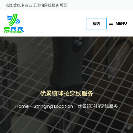
跳
吉隆坡KL专业认证球拍穿线服务网页
至
内
容
MENU
预约
优景镇球拍穿线服务
Home
-
Stringing Location
-
优景镇球拍穿线服务