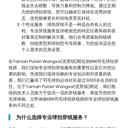
线会失去磅数，导致力量和控制力降低。通过定期
为您的球拍穿线，您可以确保它保持在优秀的状
态，使您能够更长时间地享受其好处。
个性化服务：球拍穿线不是一种适合所有人的过
程。专业穿线服务提供根据您的特定比赛风格和喜
好量身定制的解决方案。他们会考虑诸如拍线磅
数、拍线类型和球拍型号等因素，为您提供适合您
个人需求的完美设置。
在Taman Puteri Wangsa(优景镇)附近的ERR羽毛球拍穿
线师，我们深知专业球拍穿线服务的重要性以及它对您比
赛的影响。凭借我们值得信赖的专业知识和对质量的执
着，我们已赢得了羽毛球拍运动社区超过3000名会员的信
任。位于Taman Puteri Wangsa(优景镇)附近，我们熟
练的技术人员致力于提供一流的穿线服务，将提升您的羽
毛球体验。立即体验ERR羽毛球拍穿线师的专业球拍穿线服
务的不同之处。
为什么选择专业球拍穿线服务？