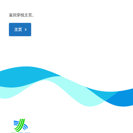
返回穿线主页。
主页