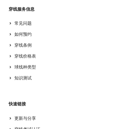
穿线服务信息
常见问题
如何预约
穿线条例
穿线价格表
球线种类型
知识测试
快速链接
更新与分享