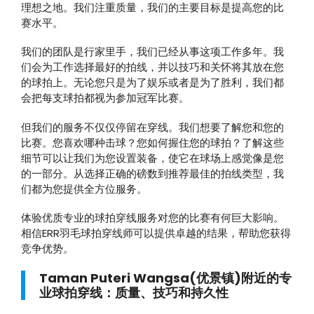
理想之地。我们注重质量，我们的主要目标是提高您的比
赛水平。
我们的团队是行家里手，我们已经从事这项工作多年。我
们会为工作选择最好的拍线，并以技巧和关怀将其放在您
的球拍上。无论您只是为了娱乐或者是为了胜利，我们都
会把每支球拍都视为参加冠军比赛。
但我们的服务不仅仅停留在穿线。我们想要了解您和您的
比赛。您喜欢哪种击球？您如何握住您的球拍？了解这些
细节可以让我们为您设置装备，使它在球场上感觉像是您
的一部分。从选择正确的磅数到推荐最佳的拍线类型，我
们都为您提供全方位服务。
体验优质专业的球拍穿线服务对您的比赛有何巨大影响。
相信ERR羽毛球拍穿线师可以提供卓越的结果，帮助您获得
竞争优势。
Taman Puteri Wangsa(优景镇)附近的专
业球拍穿线：质量、技巧和持久性