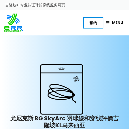
跳
吉隆坡KL专业认证球拍穿线服务网页
至
内
容
MENU
预约
尤尼克斯 BG SkyArc 羽球線和穿线評價吉
隆坡KL马来西亚