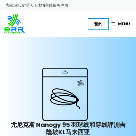
跳
吉隆坡KL专业认证球拍穿线服务网页
至
内
容
MENU
预约
尤尼克斯 Nanogy 95 羽球线和穿线評測吉
隆坡KL马来西亚