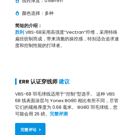
线径厚度：0.68mm
颜色选择：多种
简短的介绍：
胜利
VBS-68采用高强度“Vectran”纤维，采用特殊
扁丝纺制而成，带来清脆的操控感，特别适合追求速
度和控制性能的打球者。
ERR 认证穿线师
建议
VBS-68 羽毛球线适用于“控制”型选手。 这种 VBS
68 线表面涂层与 Yonex BG80 相比有所不同，尽管
它们的规格厚度为 0.68 毫米。 BG80 羽毛球线，您
可能会用 26 磅。
完整评测
完整评论