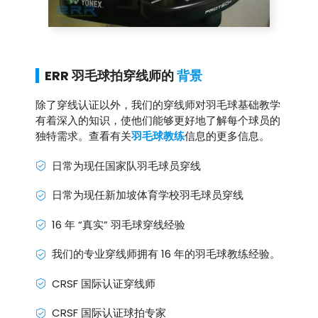
ERR 羽毛球拍穿线师的
背景
除了穿线认证以外，我们的穿线师对羽毛球基础教学
有着深入的知识，使他们能够更好地了解每个球员的
独特需求。查看有关
羽毛球教练
信息的更多信息。
日常为现任国家队羽毛球员穿线
日常为现任新加坡体育学校羽毛球员穿线
16 年 “真实” 羽毛球穿线经验
我们的专业穿线师拥有 16 年的羽毛球教练经验。
CRSF 国际认证穿线师
CRSF 国际认证球拍专家