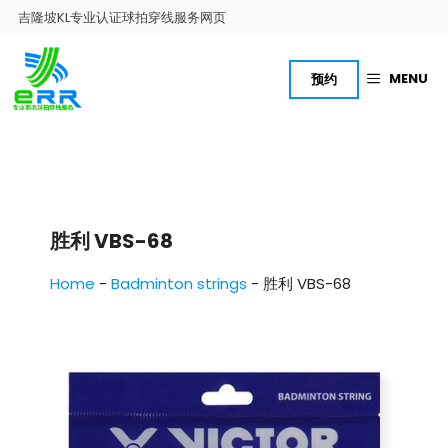
跳
吉隆坡KL专业认证球拍穿线服务网页
至
内
容
MENU
预约
胜利 VBS-68
Home
-
Badminton strings
-
胜利 VBS-68