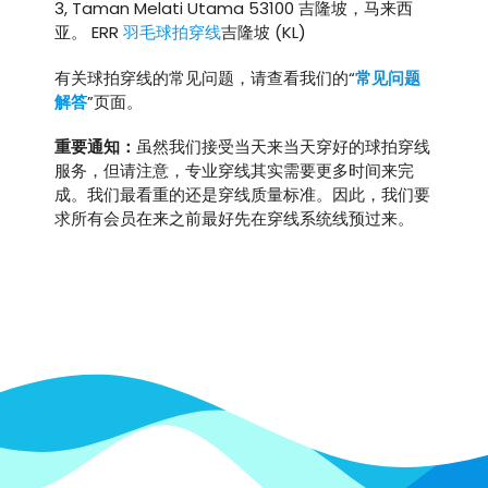
3, Taman Melati Utama 53100 吉隆坡，马来西
亚。 ERR
羽毛球拍穿线
吉隆坡 (KL)
有关球拍穿线的常见问题，请查看我们的“
常见问题
解答
”页面。
重要通知：
虽然我们接受当天来当天穿好的球拍穿线
服务，但请注意，专业穿线其实需要更多时间来完
成。我们最看重的还是穿线质量标准。因此，我们要
求所有会员在来之前最好先在穿线系统线预过来。