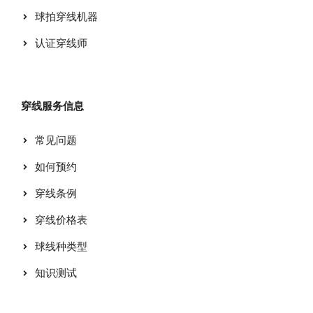
球拍穿线机器
认证穿线师
穿线服务信息
常见问题
如何预约
穿线条例
穿线价格表
球线种类型
知识测试