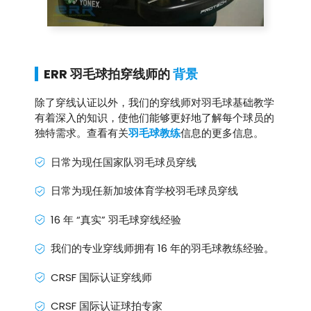
ERR 羽毛球拍穿线师的
背景
除了穿线认证以外，我们的穿线师对羽毛球基础教学
有着深入的知识，使他们能够更好地了解每个球员的
独特需求。查看有关
羽毛球教练
信息的更多信息。
日常为现任国家队羽毛球员穿线
日常为现任新加坡体育学校羽毛球员穿线
16 年 “真实” 羽毛球穿线经验
我们的专业穿线师拥有 16 年的羽毛球教练经验。
CRSF 国际认证穿线师
CRSF 国际认证球拍专家