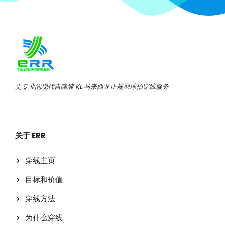
更专业的现代吉隆坡 KL 马来西亚正规羽球拍穿线服务
关于 ERR
穿线主页
目标和价值
穿线方法
为什么穿线