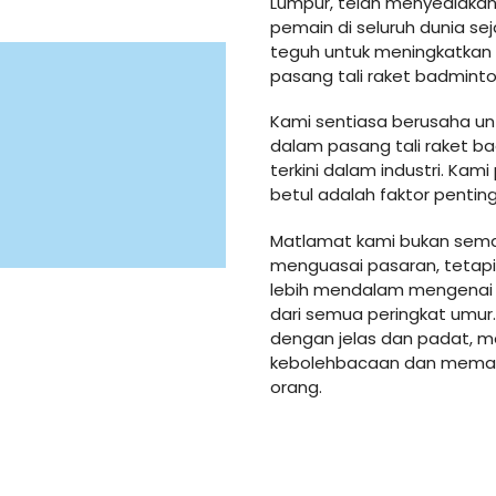
Lumpur, telah menyediakan
pemain di seluruh dunia s
teguh untuk meningkatkan 
pasang tali raket badmint
Kami sentiasa berusaha u
dalam pasang tali raket b
terkini dalam industri. Ka
betul adalah faktor pentin
Matlamat kami bukan sem
menguasai pasaran, teta
lebih mendalam mengenai 
dari semua peringkat umu
dengan jelas dan padat, 
kebolehbacaan dan memast
orang.