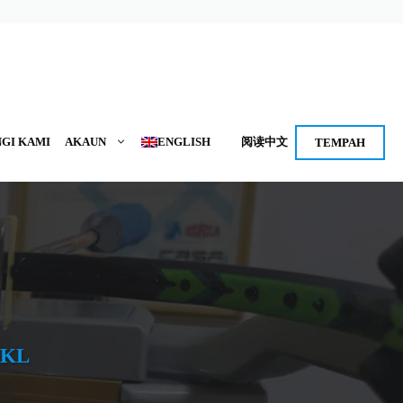
GI KAMI
AKAUN
ENGLISH
阅读中文
TEMPAH
 KL