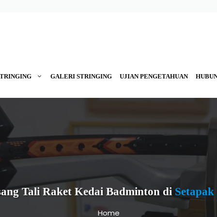
STRINGING
GALERI STRINGING
UJIAN PENGETAHUAN
HUBUN
ang Tali Raket Kedai Badminton di
Setapak
Home