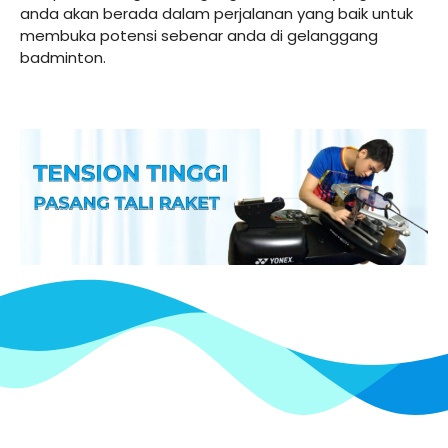
anda akan berada dalam perjalanan yang baik untuk
membuka potensi sebenar anda di gelanggang
badminton.