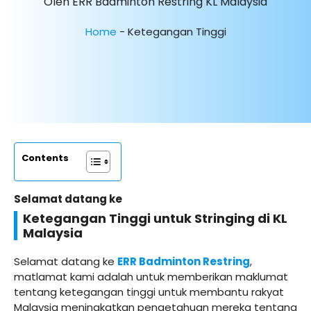
Oleh ERR Badminton Restring KL Malaysia
Home
-
Ketegangan Tinggi
Contents
Selamat datang ke
Ketegangan Tinggi untuk Stringing di KL
Malaysia
Selamat datang ke
ERR Badminton Restring
,
matlamat kami adalah untuk memberikan maklumat
tentang ketegangan tinggi untuk membantu rakyat
Malaysia meningkatkan pengetahuan mereka tentang