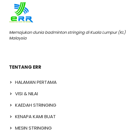
Memajukan dunia badminton stringing di Kuala Lumpur (KL)
Malaysia
TENTANG ERR
HALAMAN PERTAMA
VISI & NILAI
KAEDAH STRINGING
KENAPA KAMI BUAT
MESIN STRINGING