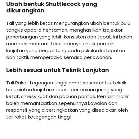
Ubah bentuk Shuttlecock yang
dikurangkan
Tali yang lebih ketat mengurangkan ubah bentuk bulu
tangkis apabila hentaman, menghasilkan trajektori
penerbangan yang lebih konsisten dan tepat. Ini boleh
memberi manfaat terutamanya untuk pemain
lanjutan yang bergantung pada pukulan ketepatan
dan taktik memperdaya semasa perlawanan.
Lebih sesuai untuk Teknik Lanjutan
Tali Raket tegangan tinggi amat sesuai untuk teknik
badminton lanjutan seperti permainan jaring yang
ketat, smesy kuat dan pacuan pantas. Pemain mahir
boleh memanfaatkan sepenuhnya kawalan dan
responsif yang dipertingkatkan yang disediakan oleh
tali raket ketegangan tinggi.