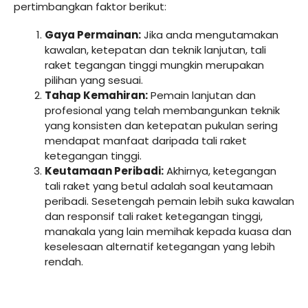
pertimbangkan faktor berikut:
Gaya Permainan:
Jika anda mengutamakan
kawalan, ketepatan dan teknik lanjutan, tali
raket tegangan tinggi mungkin merupakan
pilihan yang sesuai.
Tahap Kemahiran:
Pemain lanjutan dan
profesional yang telah membangunkan teknik
yang konsisten dan ketepatan pukulan sering
mendapat manfaat daripada tali raket
ketegangan tinggi.
Keutamaan Peribadi:
Akhirnya, ketegangan
tali raket yang betul adalah soal keutamaan
peribadi. Sesetengah pemain lebih suka kawalan
dan responsif tali raket ketegangan tinggi,
manakala yang lain memihak kepada kuasa dan
keselesaan alternatif ketegangan yang lebih
rendah.