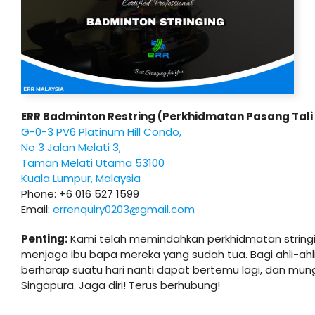
ERR Badminton Restring (Perkhidmatan Pasang Tali 
G-0-3 PV6 Platinum Hill Condo,
No 3 Jalan Melati 3,
Taman Melati Utama 53100
Kuala Lumpur, Malaysia
Phone: +6 016 527 1599
Email:
errenquiry0203@gmail.com
Penting:
Kami telah memindahkan perkhidmatan stringin
menjaga ibu bapa mereka yang sudah tua. Bagi ahli-ahli
berharap suatu hari nanti dapat bertemu lagi, dan mun
Singapura. Jaga diri! Terus berhubung!