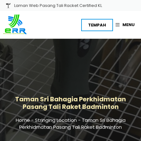
Skip
Laman Web Pasang Tali Racket Certified KL
to
content
MENU
TEMPAH
Taman Sri Bahagia Perkhidmatan
Pasang Tali Raket Badminton
Home
-
Stringing Location
-
Taman Sri Bahagia
Perkhidmatan Pasang Tali Raket Badminton