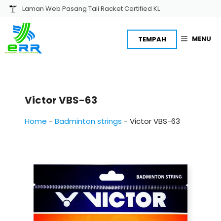
Skip
Laman Web Pasang Tali Racket Certified KL
to
content
MENU
TEMPAH
Victor VBS-63
Home
-
Badminton strings
-
Victor VBS-63