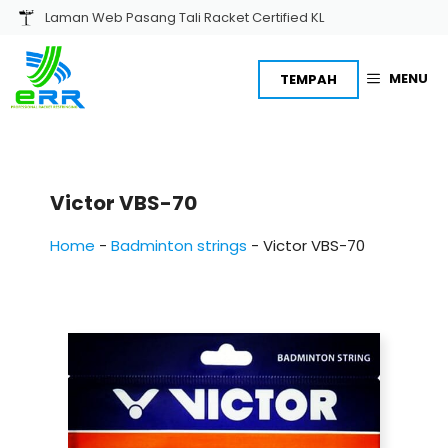
Skip
Laman Web Pasang Tali Racket Certified KL
to
content
MENU
TEMPAH
Victor VBS-70
Home
-
Badminton strings
-
Victor VBS-70