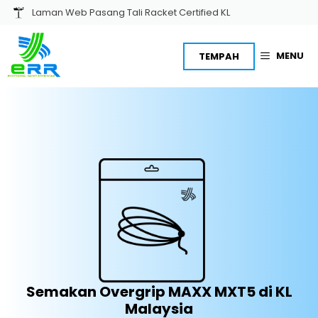
Skip
Laman Web Pasang Tali Racket Certified KL
to
content
MENU
TEMPAH
Semakan Overgrip MAXX MXT5 di KL
Malaysia