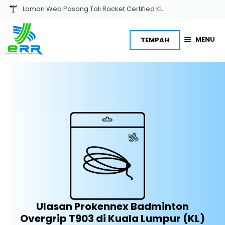
Skip
Laman Web Pasang Tali Racket Certified KL
to
content
MENU
TEMPAH
Ulasan Prokennex Badminton
Overgrip T903 di Kuala Lumpur (KL)