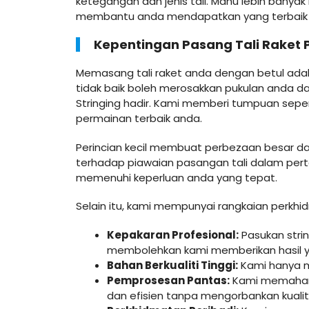
ketegangan dan jenis tali. Mahu lebih banya
membantu anda mendapatkan yang terbaik d
Kepentingan Pasang Tali Raket
Memasang tali raket anda dengan betul adal
tidak baik boleh merosakkan pukulan anda d
Stringing hadir. Kami memberi tumpuan sep
permainan terbaik anda.
Perincian kecil membuat perbezaan besar d
terhadap piawaian pasangan tali dalam perta
memenuhi keperluan anda yang tepat.
Selain itu, kami mempunyai rangkaian perkhi
Kepakaran Profesional:
Pasukan strin
membolehkan kami memberikan hasil yan
Bahan Berkualiti Tinggi:
Kami hanya me
Pemprosesan Pantas:
Kami memahami
dan efisien tanpa mengorbankan kualiti