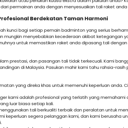
k kawalan atau perlukan kuasa ekstra dalam pukulan anda? 
ari permainan anda dengan menyesuaikan tali raket anda 
 Profesional Berdekatan Taman Harmoni
ah kunci bagi setiap pemain badminton yang serius berham
an mungkin menyebabkan kecederaan akibat ketegangan yang
enuhnya untuk memastikan raket anda dipasang tali dengan
alam prestasi, dan pasangan tali tidak terkecuali. Kami
ndingan di Malaysia. Pasukan mahir kami tahu rahsia-rasih
dmatan yang direka khas untuk memenuhi keperluan anda. Ci
ger kami adalah profesional yang terlatih yang memahami de
g luar biasa setiap kali.
nggunakan tali berkualiti terbaik dan peralatan untuk me
 keperluan segera pelanggan kami, dan kami berusaha u
.