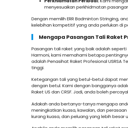
Perkhidmatan Peribadi:
Kami mengam
menyesuaikan perkhidmatan pasangan t
Dengan memilih ERR Badminton Stringing, an
kelebihan kompetitif yang anda perlukan di pa
Mengapa Pasangan Tali Raket Pr
Pasangan tali raket yang baik adalah sepert
Harmoni, kami memahami betapa pentingnya
adalah Penasihat Raket Profesional USRSA Te
tinggi.
Ketegangan tali yang betul-betul dapat me
dengan betul. Kami dengan bangganya adalah 
Raket US dan CRSF. Jadi, anda boleh percay
Adakah anda bertanya-tanya mengapa anda pe
meningkatkan kuasa, kawalan, dan perasaan p
kurang kuasa, dan peluang yang lebih besar