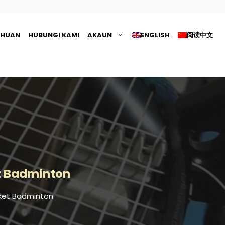
AHUAN
HUBUNGI KAMI
AKAUN
ENGLISH
阅读中文
t Badminton
ket Badminton