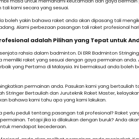
bil masa untuk memahami keutamaan dan gaya bermain 
ali kami secara yang sesuai.
da boleh yakin bahawa raket anda akan dipasang tali mengi
dang. Alami perbezaan pasangan tali raket profesional hari 
ofesional adalah Pilihan yang Tepat untuk An
i senjata rahsia dalam badminton. Di ERR Badminton Stringi
 memiliki raket yang sesuai dengan gaya permainan anda
rbaik yang Pertama di Malaysia. Ini bermaksud anda boleh b
ningkatkan permainan anda. Pasukan kami yang bertauliah
Stringer Bertauliah dan Juruteknik Raket Master, kelayakan 
akan bahawa kami tahu apa yang kami lakukan.
rlu peduli tentang pasangan tali profesional? Raket yang
ermainan. Tetapi jika ia dilakukan dengan buruk? Anda aka
 untuk mendapat kecederaan.