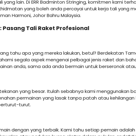
 yang lain. Di ERR Badminton Stringing, komitmen kami terh
hidmatan yang boleh anda percayai untuk kerja tali yang m
man Harmoni, Johor Bahru Malaysia.
 Pasang Tali Raket Profesional
yang tahu apa yang mereka lakukan, betul? Berdekatan Ta
hami segala aspek mengenai pelbagai jenis raket dan bahan
ainan anda, sama ada anda bermain untuk berseronok ata
ekanan yang besar. Itulah sebabnya kami menggunakan bahan 
k menahan permainan yang lasak tanpa patah atau kehilangan
rturut-turut.
in dengan yang terbaik. Kami tahu setiap pemain adalah 