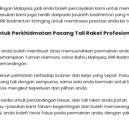
ngan Malaysia, jadi anda boleh percayakan kami untuk mema
Pasukan kami juga terdiri daripada jurulatih badminton yang
RR Badminton Stringing untuk membawa prestasi anda ke t
ntuk Perkhidmatan Pasang Tali Raket Profesi
raket anda boleh membuat atau memusnahkan permainan anda
k berhampiran Taman Harmoni, Johor Bahru Malaysia, ERR Ba
ertandingan.
nuh perhatian terhadap butiran dan kerja yang tepat. Pas
pasang tali dengan sempurna, sama ada anda bermain untuk 
khas mengikut keperluan dan pilihan anda.
rsedia untuk pertandingan besar, dan tali raket anda pata
au—pasukan kami faham kegentingan dan boleh memasang t
ni, anda boleh terus fokus pada permainan anda, dengan ya