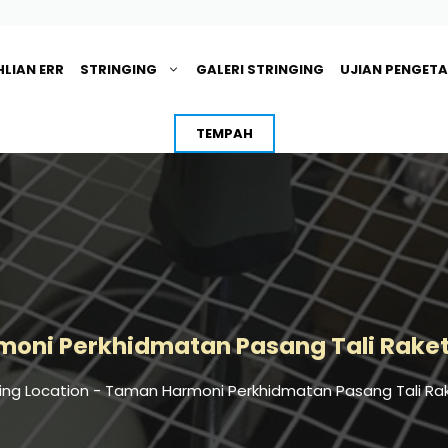
HLIAN ERR
STRINGING
GALERI STRINGING
UJIAN PENGET
TEMPAH
oni Perkhidmatan Pasang Tali Rake
ing Location
-
Taman Harmoni Perkhidmatan Pasang Tali Ra