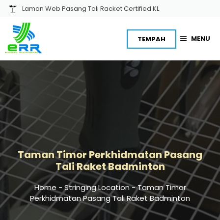
Skip
Laman Web Pasang Tali Racket Certified KL
to
content
MENU
TEMPAH
Taman Timor Perkhidmatan Pasang
Tali Raket Badminton
Home
-
Stringing Location
-
Taman Timor
Perkhidmatan Pasang Tali Raket Badminton